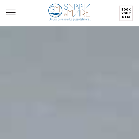
English
(
Englisch
)
Deutsch
Italiano
(
Italienisch
)
BOOK
YOUR
STAY