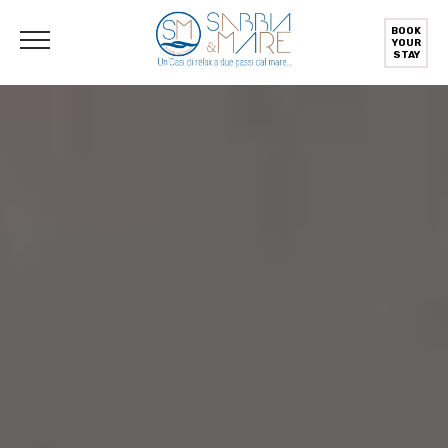
English
(
Englisch
)
Deutsch
Italiano
(
Italienisch
)
BOOK
YOUR
STAY