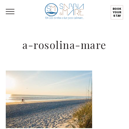
English
Deutsch
(
German
)
Italiano
(
Italian
)
BOOK
YOUR
STAY
a-rosolina-mare