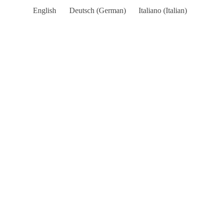
BOOK
English
Deutsch
(
German
)
Italiano
(
Italian
)
YOUR
STAY