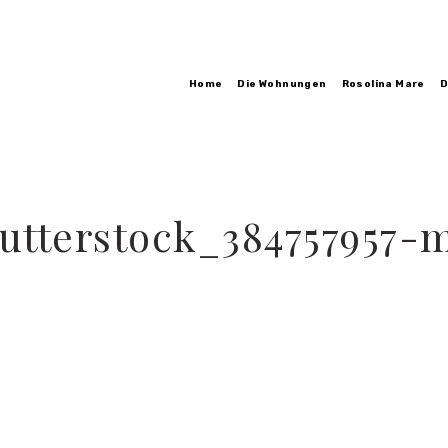
Home
Die Wohnungen
Rosolina Mare
D
utterstock_384757957-