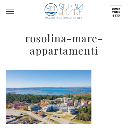
English
(
Englisch
)
Deutsch
Italiano
(
Italienisch
)
BOOK
YOUR
STAY
rosolina-mare-
appartamenti