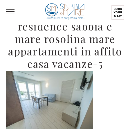
English
(
Englisch
)
Deutsch
Italiano
(
Italienisch
)
BOOK
YOUR
STAY
residence sabbia e
mare rosolina mare
appartamenti in affito
casa vacanze-5