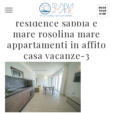
English
(
Englisch
)
Deutsch
Italiano
(
Italienisch
)
BOOK
YOUR
STAY
residence sabbia e
mare rosolina mare
appartamenti in affito
casa vacanze-3