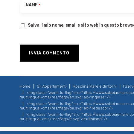
NAME
*
Salva il mio nome, email e sito web in questo brow
Home
Gli Appartamenti
Rosolina Mare e dintorni
I Servi
<img class="wpml-ls-flag" src="https://www.sabbiaemare.
multilingual-cms/res/flags/en.svg" alt="Inglese" />
<img class="wpml-ls-flag" src="https://www.sabbiaemare.
multilingual-cms/res/flags/de.svg" alt="Tedesco" />
<img class="wpml-ls-flag" src="https://www.sabbiaemare.
multilingual-cms/res/flags/it.svg" alt="Italiano" />