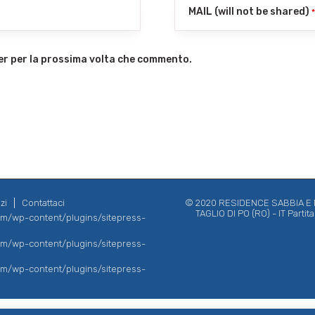
MAIL (will not be shared)
ser per la prossima volta che commento.
zi
Contattaci
© 2020 RESIDENCE SABBIA E MA
TAGLIO DI PO (RO) - IT Parti
com/wp-content/plugins/sitepress-
com/wp-content/plugins/sitepress-
com/wp-content/plugins/sitepress-
English
(
Inglese
)
Deutsch
(
Tedesco
)
Italiano