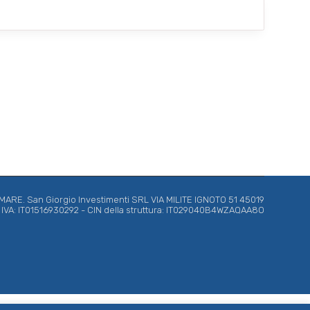
*
RE. San Giorgio Investimenti SRL VIA MILITE IGNOTO 51 45019
ta IVA: IT01516930292 - CIN della struttura: IT029040B4WZAQAA8O