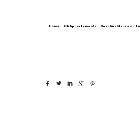
Home
Gli Appartamenti
Rosolina Mare e dinto




