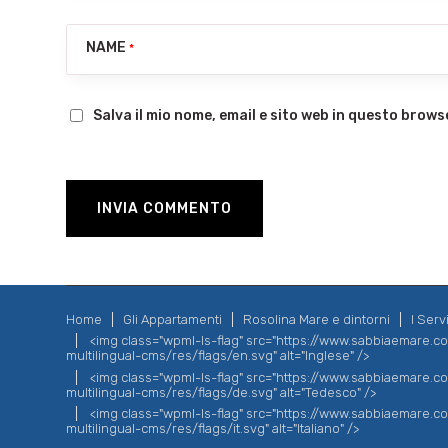
NAME
*
Salva il mio nome, email e sito web in questo brow
Home
Gli Appartamenti
Rosolina Mare e dintorni
I Servi
<img class="wpml-ls-flag" src="https://www.sabbiaemare.
multilingual-cms/res/flags/en.svg" alt="Inglese" />
<img class="wpml-ls-flag" src="https://www.sabbiaemare.
multilingual-cms/res/flags/de.svg" alt="Tedesco" />
<img class="wpml-ls-flag" src="https://www.sabbiaemare.
multilingual-cms/res/flags/it.svg" alt="Italiano" />