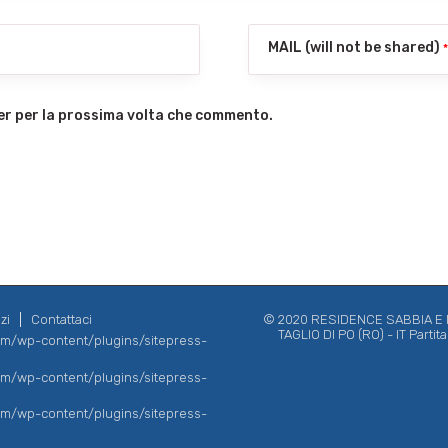
MAIL (will not be shared)
ser per la prossima volta che commento.
zi
Contattaci
© 2020 RESIDENCE SABBIA E MA
TAGLIO DI PO (RO) - IT Parti
com/wp-content/plugins/sitepress-
com/wp-content/plugins/sitepress-
com/wp-content/plugins/sitepress-