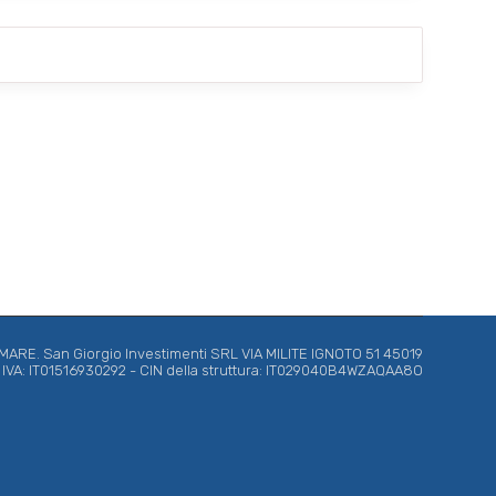
*
RE. San Giorgio Investimenti SRL VIA MILITE IGNOTO 51 45019
ta IVA: IT01516930292 - CIN della struttura: IT029040B4WZAQAA8O