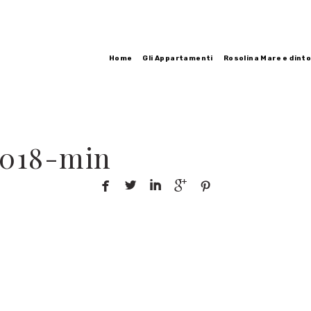
Home
Gli Appartamenti
Rosolina Mare e dinto
8018-min




