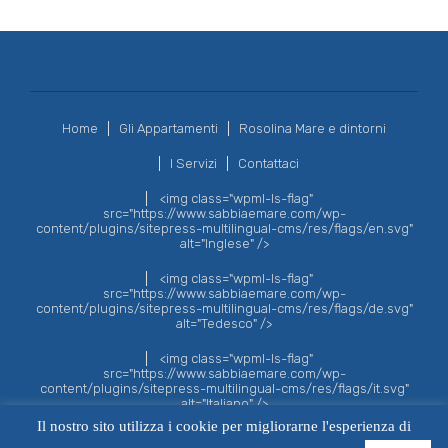
Home
Gli Appartamenti
Rosolina Mare e dintorni
I Servizi
Contattaci
<img class="wpml-ls-flag"
src="https://www.sabbiaemare.com/wp-
content/plugins/sitepress-multilingual-cms/res/flags/en.svg"
alt="Inglese" />
<img class="wpml-ls-flag"
src="https://www.sabbiaemare.com/wp-
content/plugins/sitepress-multilingual-cms/res/flags/de.svg"
alt="Tedesco" />
<img class="wpml-ls-flag"
src="https://www.sabbiaemare.com/wp-
content/plugins/sitepress-multilingual-cms/res/flags/it.svg"
alt="Italiano" />
Il nostro sito utilizza i cookie per migliorarne l'esperienza di