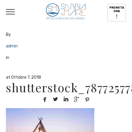
English
(
Inglese
)
Deutsch
(
Tedesco
)
Italiano
PRENOTA
ORA
!
By
admin
in
at Ottobre 7, 2018
shutterstock_78772577




