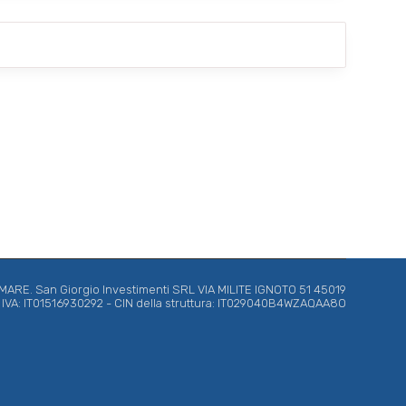
*
RE. San Giorgio Investimenti SRL VIA MILITE IGNOTO 51 45019
ta IVA: IT01516930292 - CIN della struttura: IT029040B4WZAQAA8O