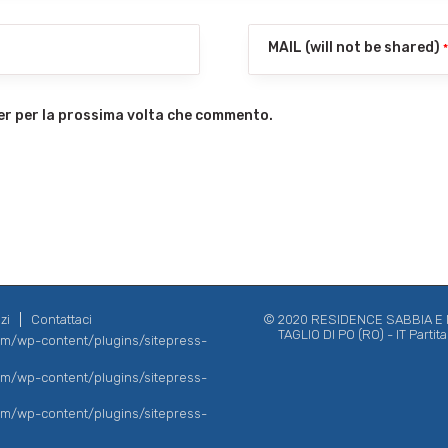
MAIL (will not be shared)
ser per la prossima volta che commento.
zi
Contattaci
© 2020 RESIDENCE SABBIA E MA
TAGLIO DI PO (RO) - IT Parti
com/wp-content/plugins/sitepress-
com/wp-content/plugins/sitepress-
com/wp-content/plugins/sitepress-