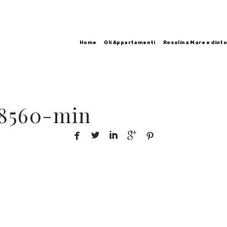
Home
Gli Appartamenti
Rosolina Mare e dinto
18560-min




