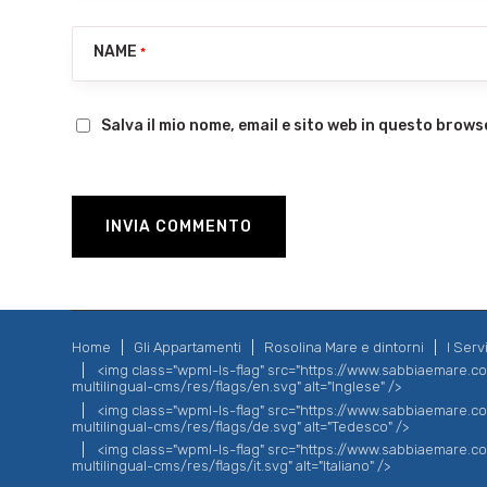
NAME
*
Salva il mio nome, email e sito web in questo brow
Home
Gli Appartamenti
Rosolina Mare e dintorni
I Servi
<img class="wpml-ls-flag" src="https://www.sabbiaemare.
multilingual-cms/res/flags/en.svg" alt="Inglese" />
<img class="wpml-ls-flag" src="https://www.sabbiaemare.
multilingual-cms/res/flags/de.svg" alt="Tedesco" />
<img class="wpml-ls-flag" src="https://www.sabbiaemare.
multilingual-cms/res/flags/it.svg" alt="Italiano" />