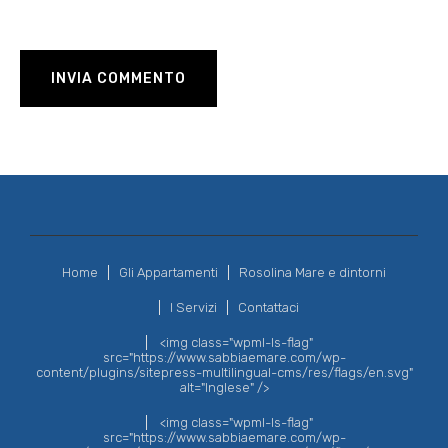
Home
Gli Appartamenti
Rosolina Mare e dintorni
I Servizi
Contattaci
<img class="wpml-ls-flag"
src="https://www.sabbiaemare.com/wp-
content/plugins/sitepress-multilingual-cms/res/flags/en.svg"
alt="Inglese" />
<img class="wpml-ls-flag"
src="https://www.sabbiaemare.com/wp-