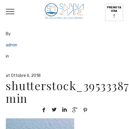
English
(
Inglese
)
Deutsch
(
Tedesco
)
Italiano
PRENOTA
ORA
!
By
admin
in
at Ottobre 6, 2018
shutterstock_39533387
min




