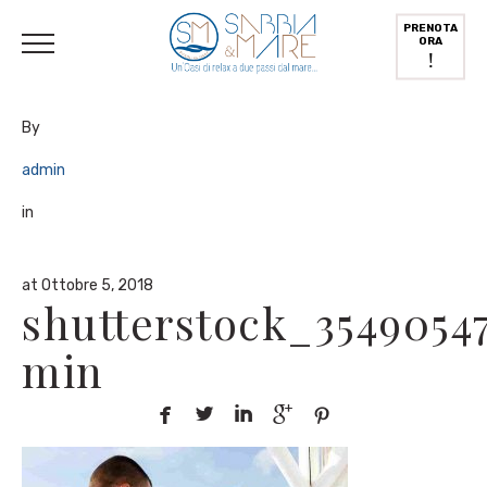
English
(
Inglese
)
Deutsch
(
Tedesco
)
Italiano
PRENOTA
ORA
!
By
admin
in
at Ottobre 5, 2018
shutterstock_3549054
min




