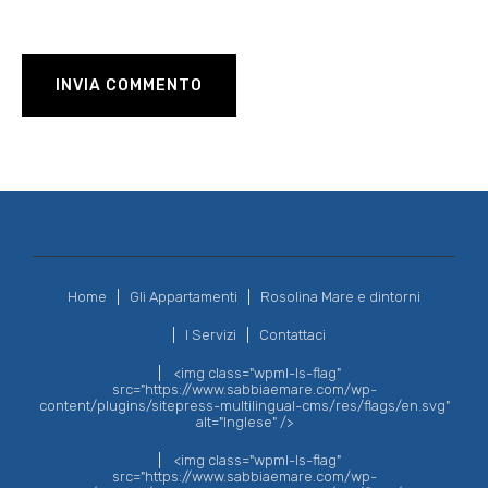
Home
Gli Appartamenti
Rosolina Mare e dintorni
I Servizi
Contattaci
<img class="wpml-ls-flag"
src="https://www.sabbiaemare.com/wp-
content/plugins/sitepress-multilingual-cms/res/flags/en.svg"
alt="Inglese" />
<img class="wpml-ls-flag"
src="https://www.sabbiaemare.com/wp-