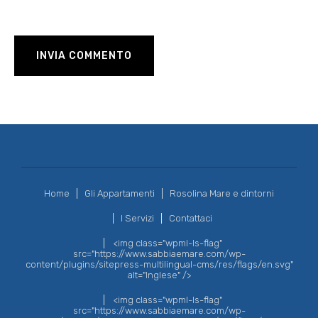
Home
Gli Appartamenti
Rosolina Mare e dintorni
I Servizi
Contattaci
<img class="wpml-ls-flag"
src="https://www.sabbiaemare.com/wp-
content/plugins/sitepress-multilingual-cms/res/flags/en.svg"
alt="Inglese" />
<img class="wpml-ls-flag"
src="https://www.sabbiaemare.com/wp-