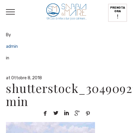
English
(
Inglese
)
Deutsch
(
Tedesco
)
Italiano
PRENOTA
ORA
!
By
admin
in
at Ottobre 8, 2018
shutterstock_3049092
min




