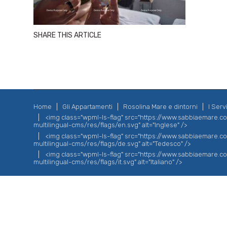
SHARE THIS ARTICLE
Home
Gli Appartamenti
Rosolina Mare e dintorni
I Servi
<img class="wpml-ls-flag" src="https://www.sabbiaemare.
multilingual-cms/res/flags/en.svg" alt="Inglese" />
<img class="wpml-ls-flag" src="https://www.sabbiaemare.
multilingual-cms/res/flags/de.svg" alt="Tedesco" />
<img class="wpml-ls-flag" src="https://www.sabbiaemare.
multilingual-cms/res/flags/it.svg" alt="Italiano" />