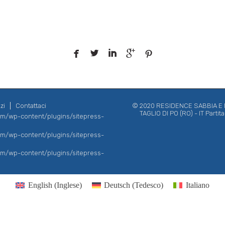





zi
Contattaci
© 2020 RESIDENCE SABBIA E MA
TAGLIO DI PO (RO) - IT Parti
com/wp-content/plugins/sitepress-
com/wp-content/plugins/sitepress-
com/wp-content/plugins/sitepress-
English
(
Inglese
)
Deutsch
(
Tedesco
)
Italiano