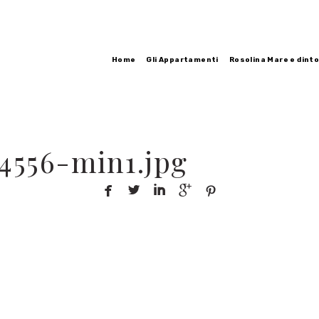
Home
Gli Appartamenti
Rosolina Mare e dinto
4556-min1.jpg




