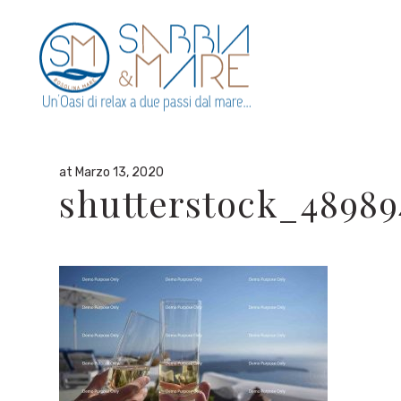
By
admin
in
at Marzo 13, 2020
shutterstock_48989