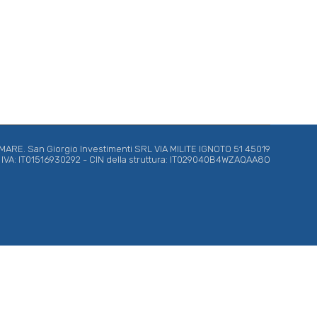
RE. San Giorgio Investimenti SRL VIA MILITE IGNOTO 51 45019
ta IVA: IT01516930292 - CIN della struttura: IT029040B4WZAQAA8O