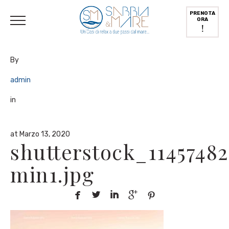
English
(
Inglese
)
Deutsch
(
Tedesco
)
Italiano
PRENOTA
ORA
!
By
admin
in
at Marzo 13, 2020
shutterstock_1145748
min1.jpg




