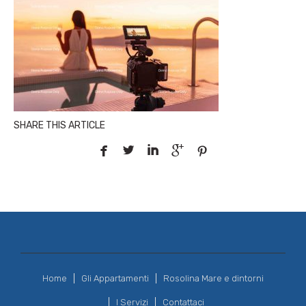
SHARE THIS ARTICLE





Home
Gli Appartamenti
Rosolina Mare e dintorni
I Servizi
Contattaci