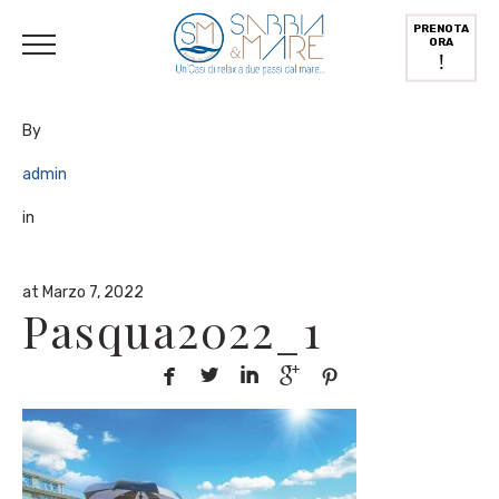
English
(
Inglese
)
Deutsch
(
Tedesco
)
Italiano
PRENOTA
ORA
!
By
admin
in
at Marzo 7, 2022
Pasqua2022_1




