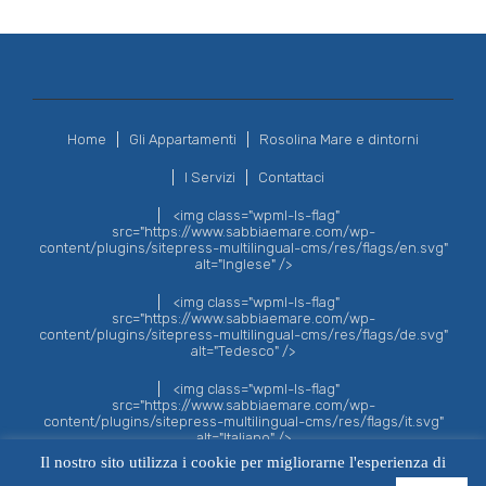
Home
Gli Appartamenti
Rosolina Mare e dintorni
I Servizi
Contattaci
<img class="wpml-ls-flag"
src="https://www.sabbiaemare.com/wp-
content/plugins/sitepress-multilingual-cms/res/flags/en.svg"
alt="Inglese" />
<img class="wpml-ls-flag"
src="https://www.sabbiaemare.com/wp-
content/plugins/sitepress-multilingual-cms/res/flags/de.svg"
alt="Tedesco" />
<img class="wpml-ls-flag"
src="https://www.sabbiaemare.com/wp-
content/plugins/sitepress-multilingual-cms/res/flags/it.svg"
alt="Italiano" />
Il nostro sito utilizza i cookie per migliorarne l'esperienza di