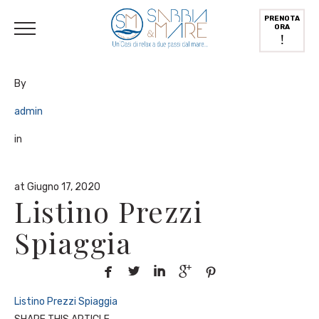
English
(
Inglese
)
Deutsch
(
Tedesco
)
Italiano
PRENOTA
ORA
!
By
admin
in
at Giugno 17, 2020
Listino Prezzi
Spiaggia





Listino Prezzi Spiaggia