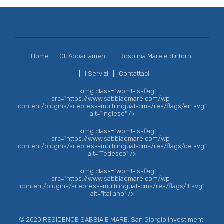
Home
Gli Appartamenti
Rosolina Mare e dintorni
I Servizi
Contattaci
<img class="wpml-ls-flag"
src="https://www.sabbiaemare.com/wp-
content/plugins/sitepress-multilingual-cms/res/flags/en.svg"
alt="Inglese" />
<img class="wpml-ls-flag"
src="https://www.sabbiaemare.com/wp-
content/plugins/sitepress-multilingual-cms/res/flags/de.svg"
alt="Tedesco" />
<img class="wpml-ls-flag"
src="https://www.sabbiaemare.com/wp-
content/plugins/sitepress-multilingual-cms/res/flags/it.svg"
alt="Italiano" />
© 2020 RESIDENCE SABBIA E MARE. San Giorgio Investimenti