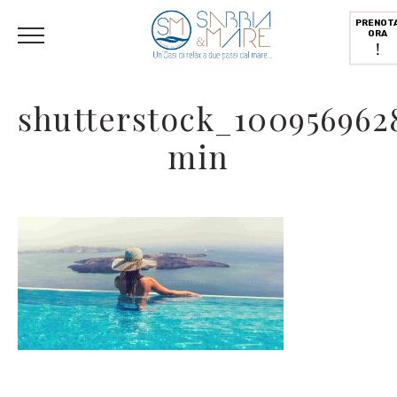
English
(
Inglese
)
Deutsch
(
Tedesco
)
Italiano
PRENOT
ORA
!
shutterstock_100956962
min