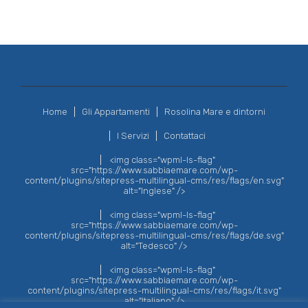
Home
Gli Appartamenti
Rosolina Mare e dintorni
I Servizi
Contattaci
<img class="wpml-ls-flag"
src="https://www.sabbiaemare.com/wp-
content/plugins/sitepress-multilingual-cms/res/flags/en.svg"
alt="Inglese" />
<img class="wpml-ls-flag"
src="https://www.sabbiaemare.com/wp-
content/plugins/sitepress-multilingual-cms/res/flags/de.svg"
alt="Tedesco" />
<img class="wpml-ls-flag"
src="https://www.sabbiaemare.com/wp-
content/plugins/sitepress-multilingual-cms/res/flags/it.svg"
alt="Italiano" />