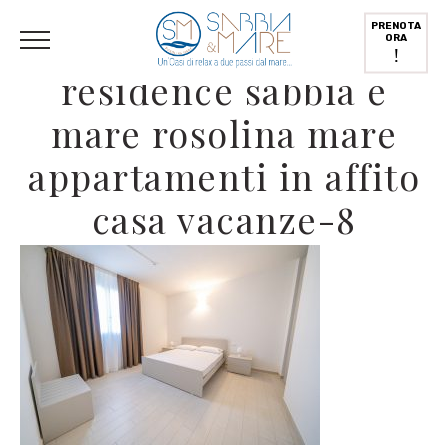
English
(
Inglese
)
Deutsch
(
Tedesco
)
Italiano
PRENOTA
ORA
!
residence sabbia e
mare rosolina mare
appartamenti in affito
casa vacanze-8