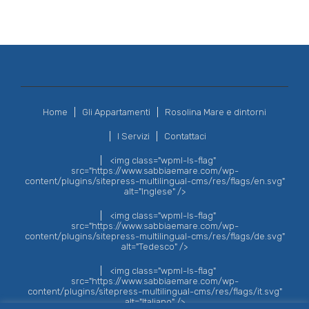
Home
Gli Appartamenti
Rosolina Mare e dintorni
I Servizi
Contattaci
<img class="wpml-ls-flag"
src="https://www.sabbiaemare.com/wp-
content/plugins/sitepress-multilingual-cms/res/flags/en.svg"
alt="Inglese" />
<img class="wpml-ls-flag"
src="https://www.sabbiaemare.com/wp-
content/plugins/sitepress-multilingual-cms/res/flags/de.svg"
alt="Tedesco" />
<img class="wpml-ls-flag"
src="https://www.sabbiaemare.com/wp-
content/plugins/sitepress-multilingual-cms/res/flags/it.svg"
alt="Italiano" />