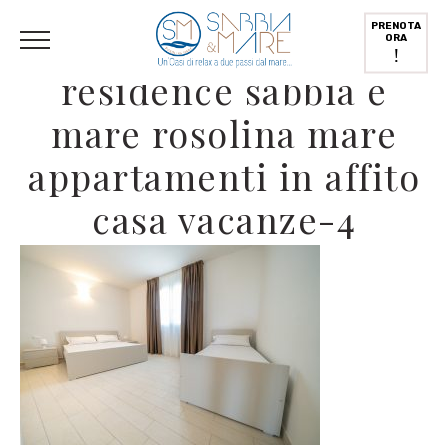
English
(
Inglese
)
Deutsch
(
Tedesco
)
Italiano
PRENOTA
ORA
!
residence sabbia e
mare rosolina mare
appartamenti in affito
casa vacanze-4