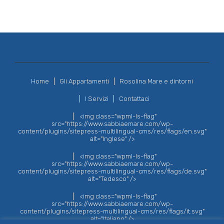
Home
Gli Appartamenti
Rosolina Mare e dintorni
I Servizi
Contattaci
<img class="wpml-ls-flag"
src="https://www.sabbiaemare.com/wp-
content/plugins/sitepress-multilingual-cms/res/flags/en.svg"
alt="Inglese" />
<img class="wpml-ls-flag"
src="https://www.sabbiaemare.com/wp-
content/plugins/sitepress-multilingual-cms/res/flags/de.svg"
alt="Tedesco" />
<img class="wpml-ls-flag"
src="https://www.sabbiaemare.com/wp-
content/plugins/sitepress-multilingual-cms/res/flags/it.svg"
alt="Italiano" />