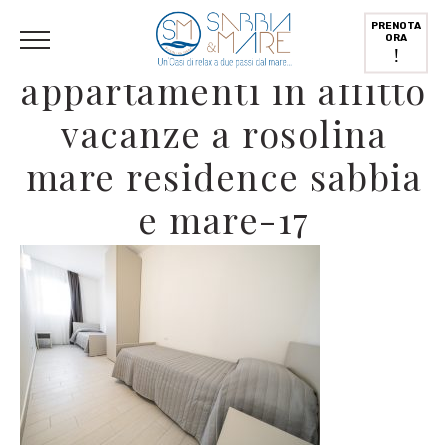
English
(
Inglese
)
Deutsch
(
Tedesco
)
Italiano
PRENOTA
ORA
!
appartamenti in affitto
vacanze a rosolina
mare residence sabbia
e mare-17