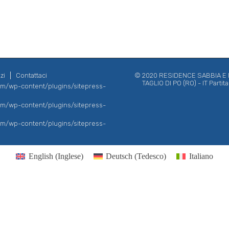
zi
Contattaci
© 2020 RESIDENCE SABBIA E MA
TAGLIO DI PO (RO) - IT Parti
com/wp-content/plugins/sitepress-
com/wp-content/plugins/sitepress-
com/wp-content/plugins/sitepress-
English
(
Inglese
)
Deutsch
(
Tedesco
)
Italiano