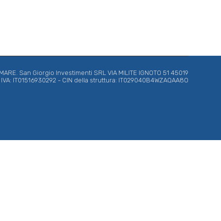
RE. San Giorgio Investimenti SRL VIA MILITE IGNOTO 51 45019
ta IVA: IT01516930292 - CIN della struttura: IT029040B4WZAQAA8O