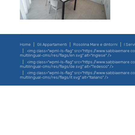
Home
Gli Appartamenti
Rosolina Mare e dintorni
I Servi
<img class="wpml-ls-flag" src="https://www.sabbiaemare.
multilingual-cms/res/flags/en.svg" alt="Inglese" />
<img class="wpml-ls-flag" src="https://www.sabbiaemare.
multilingual-cms/res/flags/de.svg" alt="Tedesco" />
<img class="wpml-ls-flag" src="https://www.sabbiaemare.
multilingual-cms/res/flags/it.svg" alt="Italiano" />