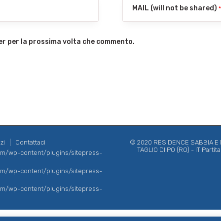
MAIL (will not be shared)
ser per la prossima volta che commento.
zi
Contattaci
© 2020 RESIDENCE SABBIA E MA
TAGLIO DI PO (RO) - IT Parti
com/wp-content/plugins/sitepress-
com/wp-content/plugins/sitepress-
com/wp-content/plugins/sitepress-
English
(
Inglese
)
Deutsch
(
Tedesco
)
Italiano