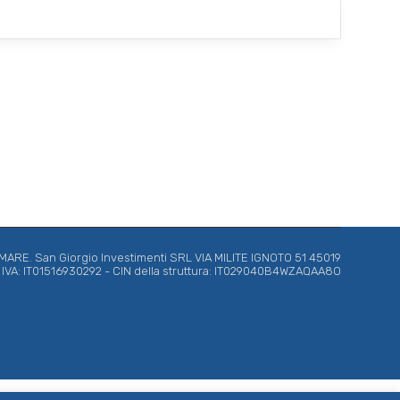
*
RE. San Giorgio Investimenti SRL VIA MILITE IGNOTO 51 45019
ta IVA: IT01516930292 - CIN della struttura: IT029040B4WZAQAA8O