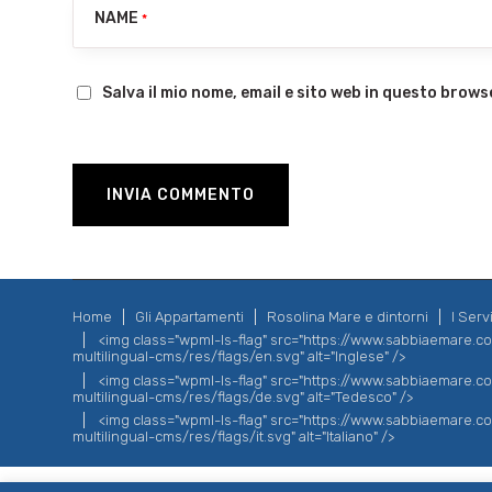
NAME
*
Salva il mio nome, email e sito web in questo brow
Home
Gli Appartamenti
Rosolina Mare e dintorni
I Servi
<img class="wpml-ls-flag" src="https://www.sabbiaemare.
multilingual-cms/res/flags/en.svg" alt="Inglese" />
<img class="wpml-ls-flag" src="https://www.sabbiaemare.
multilingual-cms/res/flags/de.svg" alt="Tedesco" />
<img class="wpml-ls-flag" src="https://www.sabbiaemare.
multilingual-cms/res/flags/it.svg" alt="Italiano" />