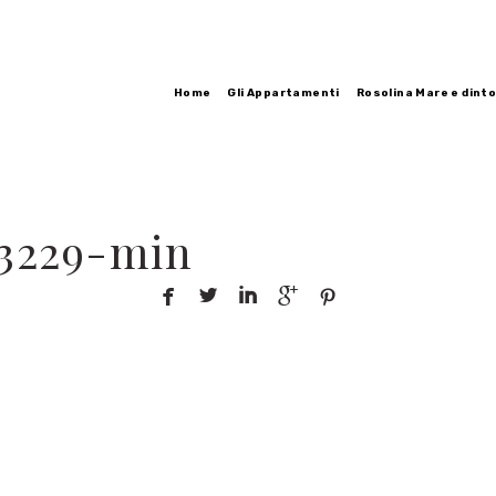
Home
Gli Appartamenti
Rosolina Mare e dinto
93229-min




