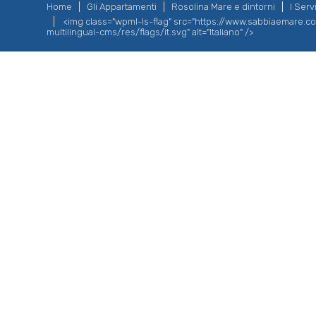
Home
Gli Appartamenti
Rosolina Mare e dintorni
I Servi
<img class="wpml-ls-flag" src="https://www.sabbiaemare.
multilingual-cms/res/flags/it.svg" alt="Italiano" />