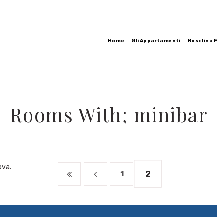
Home
Gli Appartamenti
Rosolina M
Rooms With; minibar
ova.
2
1