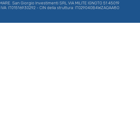
RE. San Giorgio Investimenti SRL VIA MILITE IGNOTO 51 45019
ta IVA: IT01516930292 - CIN della struttura: IT029040B4WZAQAA8O