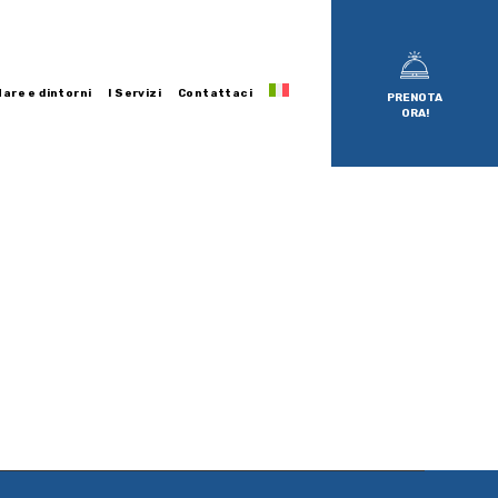
are e dintorni
I Servizi
Contattaci
PRENOTA
ORA!