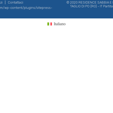
zi
Contattaci
© 2020 RESIDENCE SABBIA E MA
TAGLIO DI PO (RO) - IT Parti
com/wp-content/plugins/sitepress-
Italiano