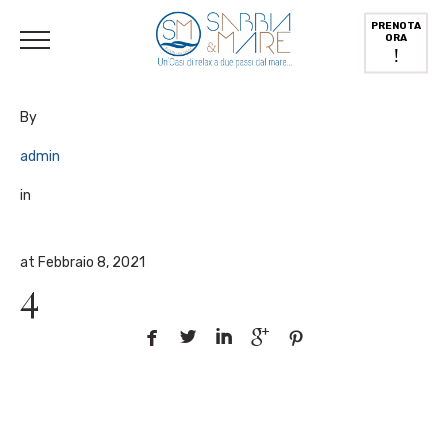
English
(
Inglese
)
Deutsch
(
Tedesco
)
Italiano
PRENOTA
ORA
!
By
admin
in
at Febbraio 8, 2021
4




