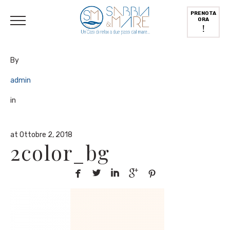
English
(
Inglese
)
Deutsch
(
Tedesco
)
Italiano
PRENOTA
ORA
!
By
admin
in
at Ottobre 2, 2018
2color_bg




