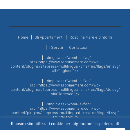
Home
Gli Appartamenti
Rosolina Mare e dintorni
I Servizi
Contattaci
<img class="wpml-ls-flag"
src="https://www.sabbiaemare.com/wp-
content/plugins/sitepress-multilingual-cms/res/flags/en.svg"
alt="Inglese" />
<img class="wpml-ls-flag"
src="https://www.sabbiaemare.com/wp-
content/plugins/sitepress-multilingual-cms/res/flags/de.svg"
alt="Tedesco" />
<img class="wpml-ls-flag"
src="https://www.sabbiaemare.com/wp-
content/plugins/sitepress-multilingual-cms/res/flags/it.svg"
alt="Italiano" />
Il nostro sito utilizza i cookie per migliorarne l'esperienza di