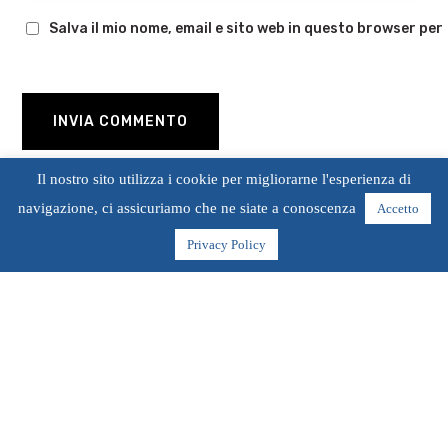
Salva il mio nome, email e sito web in questo browser pe
Il nostro sito utilizza i cookie per migliorarne l'esperienza di
navigazione, ci assicuriamo che ne siate a conoscenza
Accetto
Privacy Policy
Home
Gli Appartamenti
Rosolina Mare e dintorni
I Servizi
Contattaci
<img class="wpml-ls-flag"
src="https://www.sabbiaemare.com/wp-
content/plugins/sitepress-multilingual-cms/res/flags/it.svg"
alt="Italiano" />
© 2020 RESIDENCE SABBIA E MARE. San Giorgio Investimenti