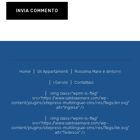
Home
Gli Appartamenti
Rosolina Mare e dintorni
I Servizi
Contattaci
<img class="wpml-ls-flag"
src="https://www.sabbiaemare.com/wp-
content/plugins/sitepress-multilingual-cms/res/flags/en.svg"
alt="Inglese" />
<img class="wpml-ls-flag"
src="https://www.sabbiaemare.com/wp-
content/plugins/sitepress-multilingual-cms/res/flags/de.svg"
alt="Tedesco" />