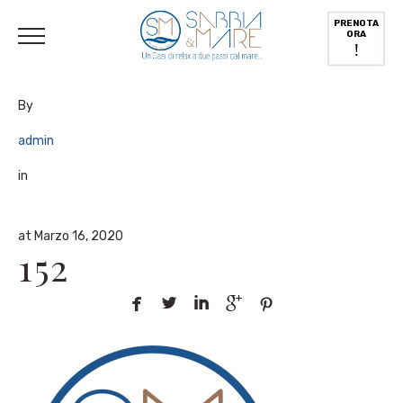
English
(
Inglese
)
Deutsch
(
Tedesco
)
Italiano
PRENOTA
ORA
!
By
admin
in
at Marzo 16, 2020
152




