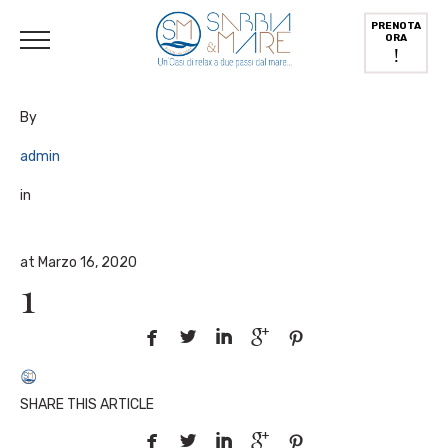
English
(
Inglese
)
Deutsch
(
Tedesco
)
Italiano
PRENOTA
ORA
!
By
admin
in
at Marzo 16, 2020
1





SHARE THIS ARTICLE




