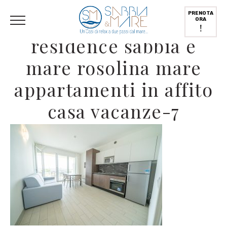
English
(
Inglese
)
Deutsch
(
Tedesco
)
Italiano
PRENOTA
ORA
!
residence sabbia e
mare rosolina mare
appartamenti in affito
casa vacanze-7