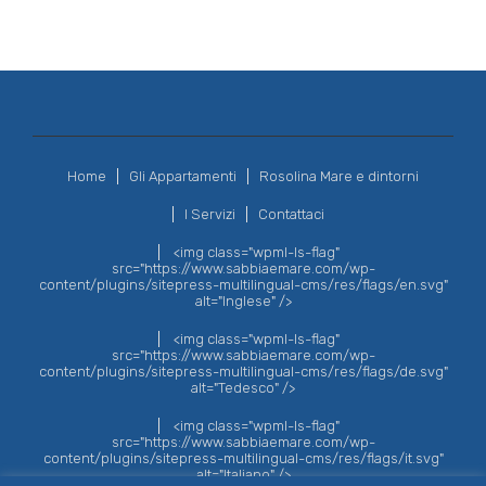
Home
Gli Appartamenti
Rosolina Mare e dintorni
I Servizi
Contattaci
<img class="wpml-ls-flag"
src="https://www.sabbiaemare.com/wp-
content/plugins/sitepress-multilingual-cms/res/flags/en.svg"
alt="Inglese" />
<img class="wpml-ls-flag"
src="https://www.sabbiaemare.com/wp-
content/plugins/sitepress-multilingual-cms/res/flags/de.svg"
alt="Tedesco" />
<img class="wpml-ls-flag"
src="https://www.sabbiaemare.com/wp-
content/plugins/sitepress-multilingual-cms/res/flags/it.svg"
alt="Italiano" />