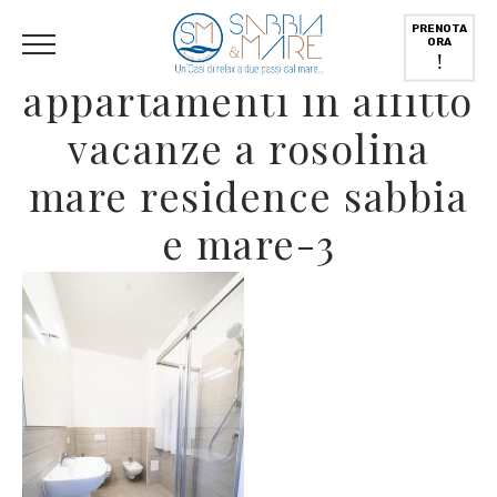
English
(
Inglese
)
Deutsch
(
Tedesco
)
Italiano
PRENOTA
ORA
!
appartamenti in affitto
vacanze a rosolina
mare residence sabbia
e mare-3