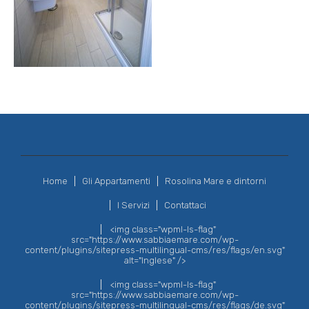
Home
Gli Appartamenti
Rosolina Mare e dintorni
I Servizi
Contattaci
<img class="wpml-ls-flag"
src="https://www.sabbiaemare.com/wp-
content/plugins/sitepress-multilingual-cms/res/flags/en.svg"
alt="Inglese" />
<img class="wpml-ls-flag"
src="https://www.sabbiaemare.com/wp-
content/plugins/sitepress-multilingual-cms/res/flags/de.svg"