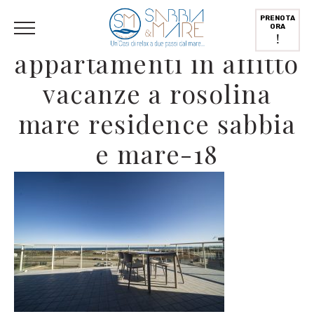
English
(
Inglese
)
Deutsch
(
Tedesco
)
Italiano
PRENOTA
ORA
!
appartamenti in affitto
vacanze a rosolina
mare residence sabbia
e mare-18