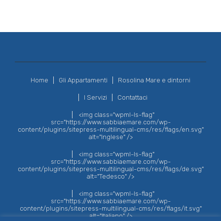
Home
Gli Appartamenti
Rosolina Mare e dintorni
I Servizi
Contattaci
<img class="wpml-ls-flag"
src="https://www.sabbiaemare.com/wp-
content/plugins/sitepress-multilingual-cms/res/flags/en.svg"
alt="Inglese" />
<img class="wpml-ls-flag"
src="https://www.sabbiaemare.com/wp-
content/plugins/sitepress-multilingual-cms/res/flags/de.svg"
alt="Tedesco" />
<img class="wpml-ls-flag"
src="https://www.sabbiaemare.com/wp-
content/plugins/sitepress-multilingual-cms/res/flags/it.svg"
alt="Italiano" />