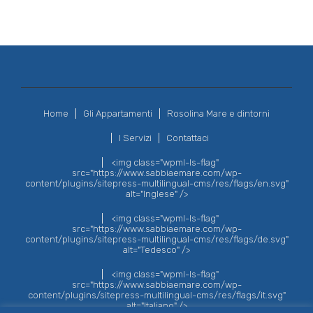
Home
Gli Appartamenti
Rosolina Mare e dintorni
I Servizi
Contattaci
<img class="wpml-ls-flag"
src="https://www.sabbiaemare.com/wp-
content/plugins/sitepress-multilingual-cms/res/flags/en.svg"
alt="Inglese" />
<img class="wpml-ls-flag"
src="https://www.sabbiaemare.com/wp-
content/plugins/sitepress-multilingual-cms/res/flags/de.svg"
alt="Tedesco" />
<img class="wpml-ls-flag"
src="https://www.sabbiaemare.com/wp-
content/plugins/sitepress-multilingual-cms/res/flags/it.svg"
alt="Italiano" />