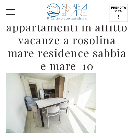
English
(
Inglese
)
Deutsch
(
Tedesco
)
Italiano
PRENOTA
ORA
!
appartamenti in affitto
vacanze a rosolina
mare residence sabbia
e mare-10