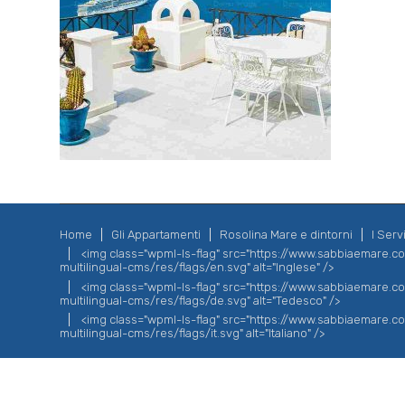
Home
Gli Appartamenti
Rosolina Mare e dintorni
I Servi
<img class="wpml-ls-flag" src="https://www.sabbiaemare.
multilingual-cms/res/flags/en.svg" alt="Inglese" />
<img class="wpml-ls-flag" src="https://www.sabbiaemare.
multilingual-cms/res/flags/de.svg" alt="Tedesco" />
<img class="wpml-ls-flag" src="https://www.sabbiaemare.
multilingual-cms/res/flags/it.svg" alt="Italiano" />