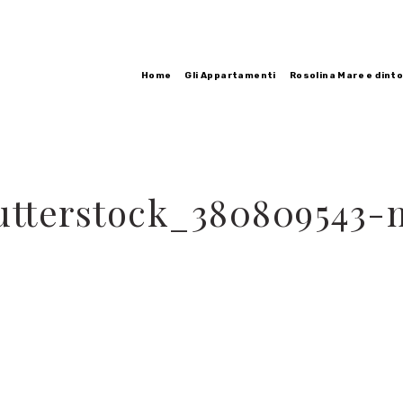
Home
Gli Appartamenti
Rosolina Mare e dinto
utterstock_380809543-