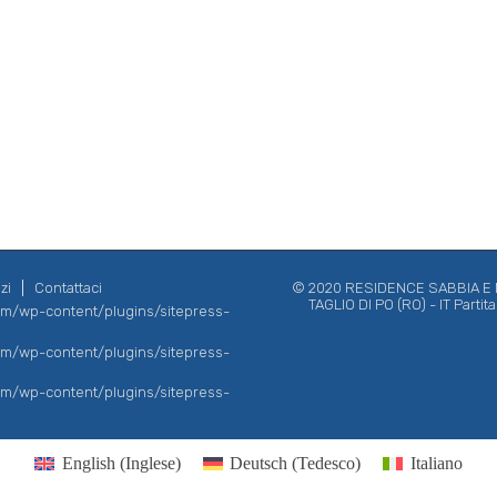
zi
Contattaci
© 2020 RESIDENCE SABBIA E MA
TAGLIO DI PO (RO) - IT Parti
com/wp-content/plugins/sitepress-
com/wp-content/plugins/sitepress-
com/wp-content/plugins/sitepress-
English
(
Inglese
)
Deutsch
(
Tedesco
)
Italiano