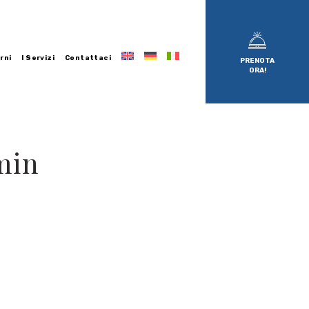
rni
I Servizi
Contattaci
PRENOTA
ORA!
min