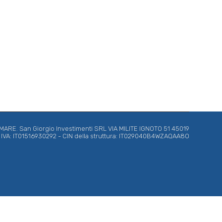
RE. San Giorgio Investimenti SRL VIA MILITE IGNOTO 51 45019
ta IVA: IT01516930292 - CIN della struttura: IT029040B4WZAQAA8O