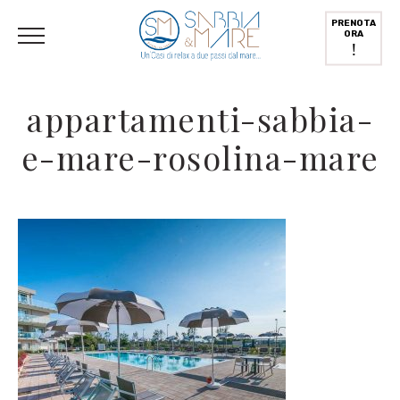
English
(
Inglese
)
Deutsch
(
Tedesco
)
Italiano
PRENOTA
ORA
!
appartamenti-sabbia-
e-mare-rosolina-mare