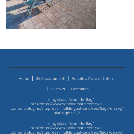
Home
Gli Appartamenti
Rosolina Mare e dintorni
I Servizi
Contattaci
<img class="wpml-ls-flag"
src="https://www.sabbiaemare.com/wp-
content/plugins/sitepress-multilingual-cms/res/flags/en.svg"
alt="Inglese" />
<img class="wpml-ls-flag"
src="https://www.sabbiaemare.com/wp-
content/plugins/sitepress-multilingual-cms/res/flags/de.svg"