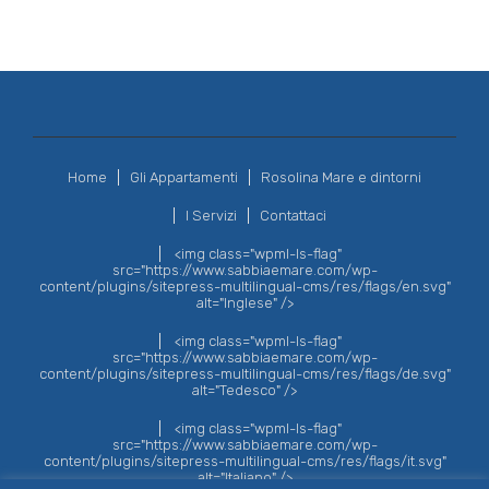
Home
Gli Appartamenti
Rosolina Mare e dintorni
I Servizi
Contattaci
<img class="wpml-ls-flag"
src="https://www.sabbiaemare.com/wp-
content/plugins/sitepress-multilingual-cms/res/flags/en.svg"
alt="Inglese" />
<img class="wpml-ls-flag"
src="https://www.sabbiaemare.com/wp-
content/plugins/sitepress-multilingual-cms/res/flags/de.svg"
alt="Tedesco" />
<img class="wpml-ls-flag"
src="https://www.sabbiaemare.com/wp-
content/plugins/sitepress-multilingual-cms/res/flags/it.svg"
alt="Italiano" />