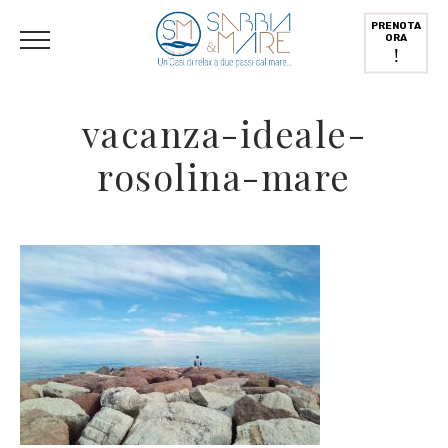
English
(
Inglese
)
Deutsch
(
Tedesco
)
Italiano
PRENOTA
ORA
!
vacanza-ideale-
rosolina-mare