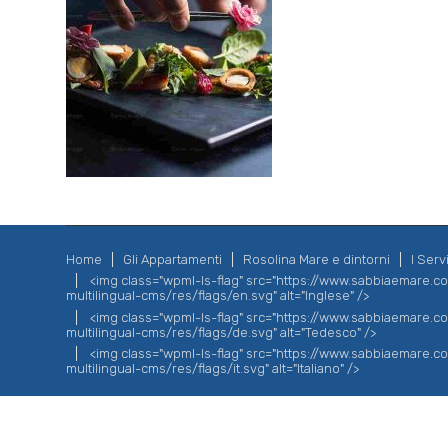
Home
Gli Appartamenti
Rosolina Mare e dintorni
I Servi
<img class="wpml-ls-flag" src="https://www.sabbiaemare.
multilingual-cms/res/flags/en.svg" alt="Inglese" />
<img class="wpml-ls-flag" src="https://www.sabbiaemare.
multilingual-cms/res/flags/de.svg" alt="Tedesco" />
<img class="wpml-ls-flag" src="https://www.sabbiaemare.
multilingual-cms/res/flags/it.svg" alt="Italiano" />