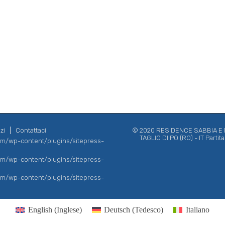
zi
Contattaci
© 2020 RESIDENCE SABBIA E MA
TAGLIO DI PO (RO) - IT Parti
com/wp-content/plugins/sitepress-
com/wp-content/plugins/sitepress-
com/wp-content/plugins/sitepress-
English
(
Inglese
)
Deutsch
(
Tedesco
)
Italiano