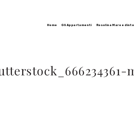
Home
Gli Appartamenti
Rosolina Mare e dinto
utterstock_666234361-