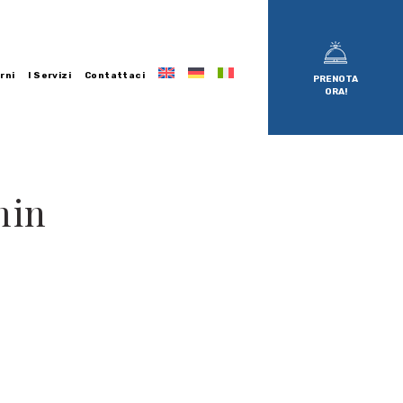
rni
I Servizi
Contattaci
PRENOTA
ORA!
min