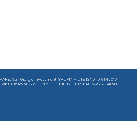
RE. San Giorgio Investimenti SRL VIA MILITE IGNOTO 51 45019
ta IVA: IT01516930292 - CIN della struttura: IT029040B4WZAQAA8O