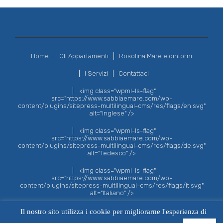
Home
Gli Appartamenti
Rosolina Mare e dintorni
I Servizi
Contattaci
<img class="wpml-ls-flag"
src="https://www.sabbiaemare.com/wp-
content/plugins/sitepress-multilingual-cms/res/flags/en.svg"
alt="Inglese" />
<img class="wpml-ls-flag"
src="https://www.sabbiaemare.com/wp-
content/plugins/sitepress-multilingual-cms/res/flags/de.svg"
alt="Tedesco" />
<img class="wpml-ls-flag"
src="https://www.sabbiaemare.com/wp-
content/plugins/sitepress-multilingual-cms/res/flags/it.svg"
alt="Italiano" />
Il nostro sito utilizza i cookie per migliorarne l'esperienza di
© 2020 RESIDENCE SABBIA E MARE. San Giorgio Investimenti