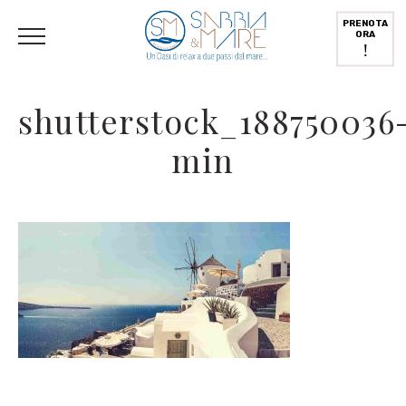
English
(
Inglese
)
Deutsch
(
Tedesco
)
Italiano
PRENOTA
ORA
!
shutterstock_188750036
min