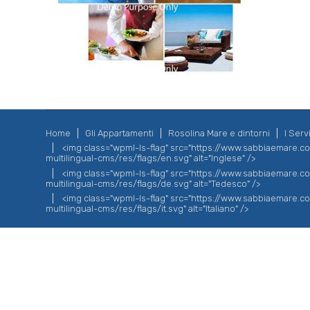
Home
Gli Appartamenti
Rosolina Mare e dintorni
I Servi
<img class="wpml-ls-flag" src="https://www.sabbiaemare.
multilingual-cms/res/flags/en.svg" alt="Inglese" />
<img class="wpml-ls-flag" src="https://www.sabbiaemare.
multilingual-cms/res/flags/de.svg" alt="Tedesco" />
<img class="wpml-ls-flag" src="https://www.sabbiaemare.
multilingual-cms/res/flags/it.svg" alt="Italiano" />