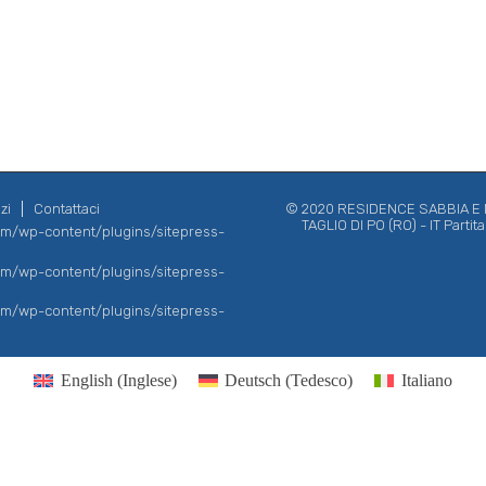
zi
Contattaci
© 2020 RESIDENCE SABBIA E MA
TAGLIO DI PO (RO) - IT Parti
com/wp-content/plugins/sitepress-
com/wp-content/plugins/sitepress-
com/wp-content/plugins/sitepress-
English
(
Inglese
)
Deutsch
(
Tedesco
)
Italiano