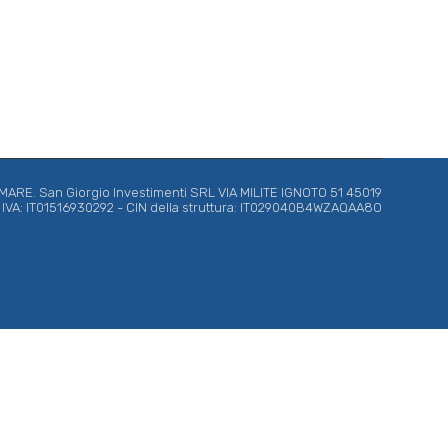
RE. San Giorgio Investimenti SRL VIA MILITE IGNOTO 51 45019
ta IVA: IT01516930292 - CIN della struttura: IT029040B4WZAQAA8O