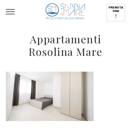
English
(
Inglese
)
Deutsch
(
Tedesco
)
Italiano
PRENOTA
ORA
!
Appartamenti
Rosolina Mare