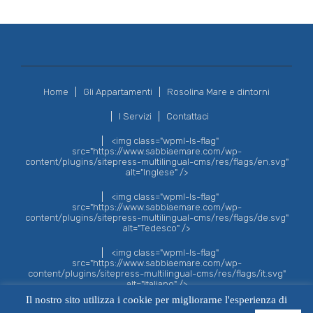
Home
Gli Appartamenti
Rosolina Mare e dintorni
I Servizi
Contattaci
<img class="wpml-ls-flag"
src="https://www.sabbiaemare.com/wp-
content/plugins/sitepress-multilingual-cms/res/flags/en.svg"
alt="Inglese" />
<img class="wpml-ls-flag"
src="https://www.sabbiaemare.com/wp-
content/plugins/sitepress-multilingual-cms/res/flags/de.svg"
alt="Tedesco" />
<img class="wpml-ls-flag"
src="https://www.sabbiaemare.com/wp-
content/plugins/sitepress-multilingual-cms/res/flags/it.svg"
alt="Italiano" />
Il nostro sito utilizza i cookie per migliorarne l'esperienza di