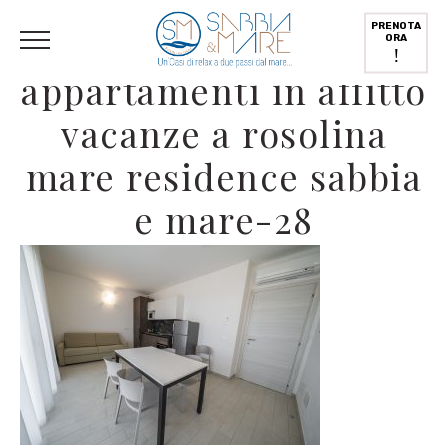
English
(
Inglese
)
Deutsch
(
Tedesco
)
Italiano
PRENOTA
ORA
!
appartamenti in affitto
vacanze a rosolina
mare residence sabbia
e mare-28