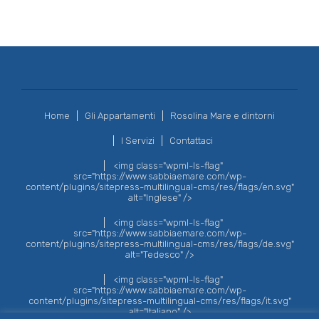
Home
Gli Appartamenti
Rosolina Mare e dintorni
I Servizi
Contattaci
<img class="wpml-ls-flag"
src="https://www.sabbiaemare.com/wp-
content/plugins/sitepress-multilingual-cms/res/flags/en.svg"
alt="Inglese" />
<img class="wpml-ls-flag"
src="https://www.sabbiaemare.com/wp-
content/plugins/sitepress-multilingual-cms/res/flags/de.svg"
alt="Tedesco" />
<img class="wpml-ls-flag"
src="https://www.sabbiaemare.com/wp-
content/plugins/sitepress-multilingual-cms/res/flags/it.svg"
alt="Italiano" />