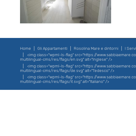
Home
Gli Appartamenti
Rosolina Mare e dintorni
I Servi
<img class="wpml-ls-flag" src="https://www.sabbiaemare.
multilingual-cms/res/flags/en.svg" alt="Inglese" />
<img class="wpml-ls-flag" src="https://www.sabbiaemare.
multilingual-cms/res/flags/de.svg" alt="Tedesco" />
<img class="wpml-ls-flag" src="https://www.sabbiaemare.
multilingual-cms/res/flags/it.svg" alt="Italiano" />