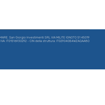
RE. San Giorgio Investimenti SRL VIA MILITE IGNOTO 51 45019
ta IVA: IT01516930292 - CIN della struttura: IT029040B4WZAQAA8O