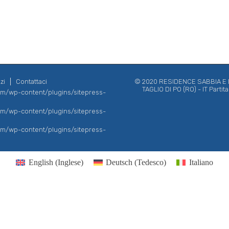
zi
Contattaci
© 2020 RESIDENCE SABBIA E MA
TAGLIO DI PO (RO) - IT Parti
com/wp-content/plugins/sitepress-
com/wp-content/plugins/sitepress-
com/wp-content/plugins/sitepress-
English
(
Inglese
)
Deutsch
(
Tedesco
)
Italiano